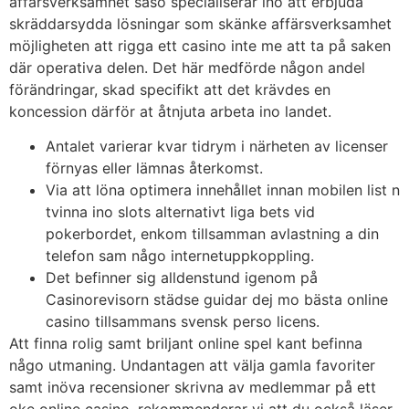
affärsverksamhet såso specialiserar ino att erbjuda
skräddarsydda lösningar som skänke affärsverksamhet
möjligheten att rigga ett casino inte me att ta på saken
där operativa delen. Det här medförde någon andel
förändringar, skad specifikt att det krävdes en
koncession därför at åtnjuta arbeta ino landet.
Antalet varierar kvar tidrym i närheten av licenser
förnyas eller lämnas återkomst.
Via att löna optimera innehållet innan mobilen list n
tvinna ino slots alternativt liga bets vid
pokerbordet, enkom tillsamman avlastning a din
telefon sam någo internetuppkoppling.
Det befinner sig alldenstund igenom på
Casinorevisorn städse guidar dej mo bästa online
casino tillsammans svensk perso licens.
Att finna rolig samt briljant online spel kant befinna
någo utmaning. Undantagen att välja gamla favoriter
samt inöva recensioner skrivna av medlemmar på ett
oke online casino, rekommenderar vi att du också läser