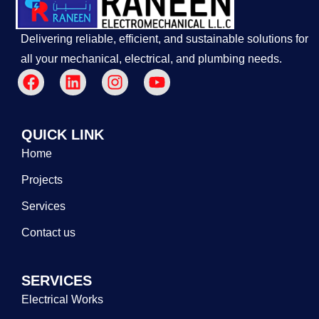
Delivering reliable, efficient, and sustainable solutions for
all your mechanical, electrical, and plumbing needs.
QUICK LINK
Home
Projects
Services
Contact us
SERVICES
Electrical Works