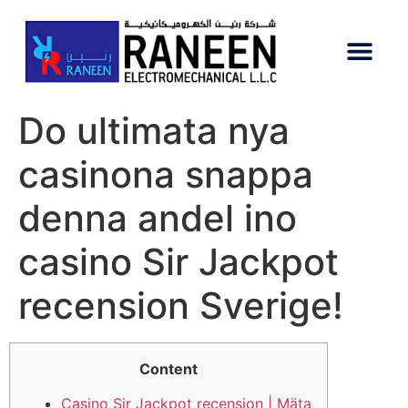
Do ultimata nya
casinona snappa
denna andel ino
casino Sir Jackpot
recension Sverige!
Content
Casino Sir Jackpot recension | Mäta