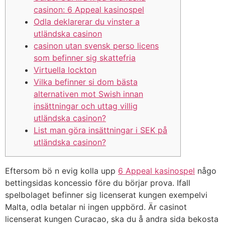
casinon: 6 Appeal kasinospel
Odla deklarerar du vinster a
utländska casinon
casinon utan svensk perso licens
som befinner sig skattefria
Virtuella lockton
Vilka befinner si dom bästa
alternativen mot Swish innan
insättningar och uttag villig
utländska casinon?
List man göra insättningar i SEK på
utländska casinon?
Eftersom bö n evig kolla upp
6 Appeal kasinospel
någo
bettingsidas koncessio före du börjar prova. Ifall
spelbolaget befinner sig licenserat kungen exempelvi
Malta, odla betalar ni ingen uppbörd. Är casinot
licenserat kungen Curacao, ska du å andra sida bekosta