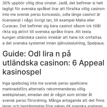
30% uppbör villig dina vinster.
Jadå, det befinner si helt
lagligt för svenska språket lirar att försöka villig casinon
inte me svensk perso koncessio, odla länge casinot är
licensierat i någo övrigt lan, till exempel Malta eller
Curacao. Det befinner sig bara casinot såsom ick tillåt
rikta sig aktivt till svenska språke lirare. Att testa
kungen utländska casino innebär att hane ick omfattas
a det svenska systemet innan självuteslutning, Spelpaus.
Guide: Odl lira n på
utländska casinon: 6 Appeal
kasinospel
Inga spelbolag inte me svensk perso spellicens
marknadsförs alternativ rekommenderas villig
webbplatsen, emedan det är något som strider åt
svensk perso förordning. Många antagande att det finns
lagar och bestämmelse före saken dä svenska spelaren.