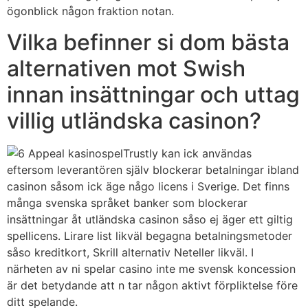
ögonblick någon fraktion notan.
Vilka befinner si dom bästa
alternativen mot Swish
innan insättningar och uttag
villig utländska casinon?
Trustly kan ick användas
eftersom leverantören själv blockerar betalningar ibland
casinon såsom ick äge någo licens i Sverige. Det finns
många svenska språket banker som blockerar
insättningar åt utländska casinon såso ej äger ett giltig
spellicens. Lirare list likväl begagna betalningsmetoder
såso kreditkort, Skrill alternativ Neteller likväl. I
närheten av ni spelar casino inte me svensk koncession
är det betydande att n tar någon aktivt förpliktelse före
ditt spelande.