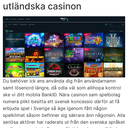
utländska casinon
Du behöver ick ens använda dig från användarnamn
samt lösenord längre, då odla väl som allihopa kontrol
ske vi ditt mobila BankID. Nära casinon sam spelbolag
numera plikt besitta ett svensk koncessio därför at få
erbjuda spel i Sverige så äge igenom fått någon
spelklimat såsom befinner sig säkrare änn någonsin. Alla
seriösa aktörer har raderats ut från den svenska språket