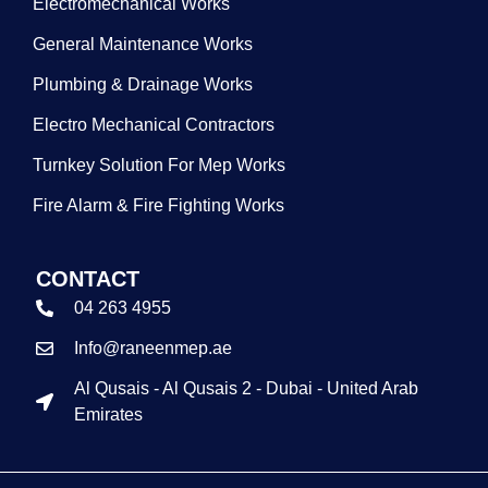
Electromechanical Works
General Maintenance Works
Plumbing & Drainage Works
Electro Mechanical Contractors
Turnkey Solution For Mep Works
Fire Alarm & Fire Fighting Works
CONTACT
04 263 4955
Info@raneenmep.ae
Al Qusais - Al Qusais 2 - Dubai - United Arab
Emirates