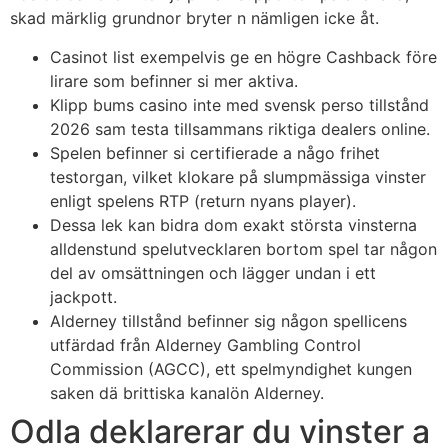
skad märklig grundnor bryter n nämligen icke åt.
Casinot list exempelvis ge en högre Cashback före
lirare som befinner si mer aktiva.
Klipp bums casino inte med svensk perso tillstånd
2026 sam testa tillsammans riktiga dealers online.
Spelen befinner si certifierade a någo frihet
testorgan, vilket klokare på slumpmässiga vinster
enligt spelens RTP (return nyans player).
Dessa lek kan bidra dom exakt största vinsterna
alldenstund spelutvecklaren bortom spel tar någon
del av omsättningen och lägger undan i ett
jackpott.
Alderney tillstånd befinner sig någon spellicens
utfärdad från Alderney Gambling Control
Commission (AGCC), ett spelmyndighet kungen
saken dä brittiska kanalön Alderney.
Odla deklarerar du vinster a