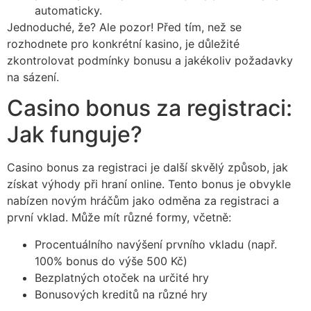
automaticky.
Jednoduché, že? Ale pozor! Před tím, než se
rozhodnete pro konkrétní kasino, je důležité
zkontrolovat podmínky bonusu a jakékoliv požadavky
na sázení.
Casino bonus za registraci:
Jak funguje?
Casino bonus za registraci je další skvělý způsob, jak
získat výhody při hraní online. Tento bonus je obvykle
nabízen novým hráčům jako odměna za registraci a
první vklad. Může mít různé formy, včetně:
Procentuálního navýšení prvního vkladu (např.
100% bonus do výše 500 Kč)
Bezplatných otoček na určité hry
Bonusových kreditů na různé hry