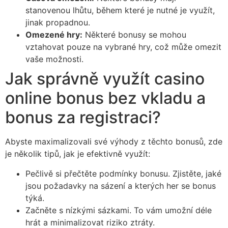
stanovenou lhůtu, během které je nutné je využít,
jinak propadnou.
Omezené hry:
Některé bonusy se mohou
vztahovat pouze na vybrané hry, což může omezit
vaše možnosti.
Jak správně využít casino
online bonus bez vkladu a
bonus za registraci?
Abyste maximalizovali své výhody z těchto bonusů, zde
je několik tipů, jak je efektivně využít:
Pečlivě si přečtěte podmínky bonusu. Zjistěte, jaké
jsou požadavky na sázení a kterých her se bonus
týká.
Začněte s nízkými sázkami. To vám umožní déle
hrát a minimalizovat riziko ztráty.