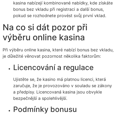
kasina nabízejí kombinované nabídky, kde získáte
bonus bez vkladu při registraci a další bonus,
pokud se rozhodnete provést svůj první vklad.
Na co si dát pozor při
výběru online kasina
Při výběru online kasina, které nabízí bonus bez vkladu,
je důležité věnovat pozornost několika faktorům:
Licencování a regulace
Ujistěte se, že kasino má platnou licenci, která
zaručuje, že je provozováno v souladu se zákony
a předpisy. Licencovaná kasina jsou obvykle
bezpečnější a spolehlivější.
Podmínky bonusu