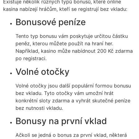
Existuje několik různých typů bonusů, které online
kasina nabízejí hráčům, kteří se registrují bez vkladu:
Bonusové peníze
Tento typ bonusu vám poskytuje určitou částku
peněz, kterou můžete použít na hraní her.
Například, kasino může nabídnout 200 Kč zdarma
po registraci.
Volné otočky
Volné otočky jsou další populární formou bonusu
bez vkladu. Tyto otočky vám umožní hrát
konkrétní sloty zdarma a vyhrát skutečné peníze
bez nutnosti vkladu.
Bonusy na první vklad
Ačkoli se jedná o bonus za první vklad, některá