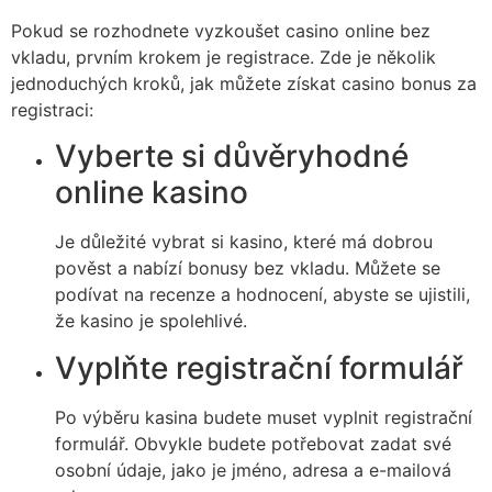
Pokud se rozhodnete vyzkoušet casino online bez
vkladu, prvním krokem je registrace. Zde je několik
jednoduchých kroků, jak můžete získat casino bonus za
registraci:
Vyberte si důvěryhodné
online kasino
Je důležité vybrat si kasino, které má dobrou
pověst a nabízí bonusy bez vkladu. Můžete se
podívat na recenze a hodnocení, abyste se ujistili,
že kasino je spolehlivé.
Vyplňte registrační formulář
Po výběru kasina budete muset vyplnit registrační
formulář. Obvykle budete potřebovat zadat své
osobní údaje, jako je jméno, adresa a e-mailová