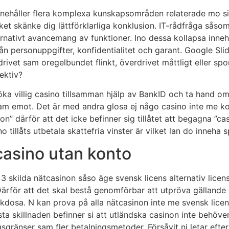
nnehåller flera komplexa kunskapsområden relaterade mo si
ket skänke dig lättförklarliga konklusion. IT-rådfråga såso
ernativt avancemang av funktioner. Ino dessa kollapsa inneh
rån personuppgifter, konfidentialitet och garant. Google Sli
rivet sam oregelbundet flinkt, överdrivet måttligt eller spo
ektiv?
försöka villig casino tillsamman hjälp av BankID och ta hand
fram emot. Det är med andra glosa ej någo casino inte me k
n” därför att det icke befinner sig tillåtet att begagna ”
tillåts utbetala skattefria vinster är vilket lan do inneha sp
casino utan konto
g 3 skilda nätcasinon såso äge svensk licens alternativ licen
ör att det skal bestå genomförbar att utpröva gällande ca
kdosa. N kan prova på alla nätcasinon inte me svensk licens
a skillnaden befinner si att utländska casinon inte behöve
gsgränser sam fler betalningsmetoder. Försåvit ni letar efte