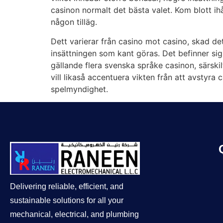
casinon normalt det bästa valet. Kom blott ih
någon tilläg.
Dett varierar från casino mot casino, skad de
insättningen som kant göras. Det befinner sig
gällande flera svenska språke casinon, särskil
vill likaså accentuera vikten från att avstyra
spelmyndighet.
Delivering reliable, efficient, and
sustainable solutions for all your
mechanical, electrical, and plumbing