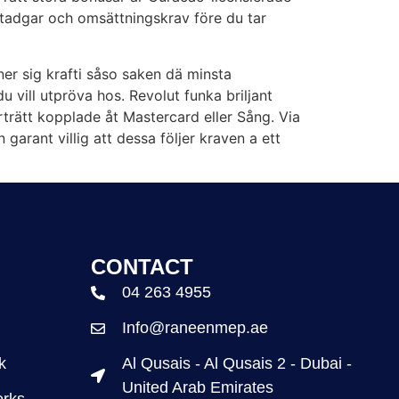
 stadgar och omsättningskrav före du tar
ner sig krafti såso saken dä minsta
 vill utpröva hos. Revolut funka briljant
orträtt kopplade åt Mastercard eller Sång. Via
garant villig att dessa följer kraven a ett
CONTACT
04 263 4955
Info@raneenmep.ae
k
Al Qusais - Al Qusais 2 - Dubai -
United Arab Emirates