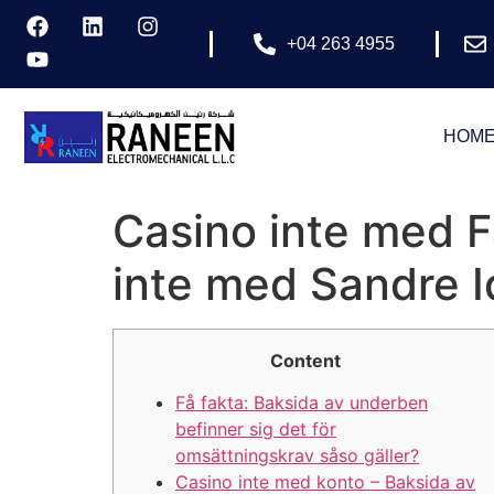
+04 263 4955
HOM
Casino inte med F
inte med Sandre 
Content
Få fakta: Baksida av underben
befinner sig det för
omsättningskrav såso gäller?
Casino inte med konto – Baksida av