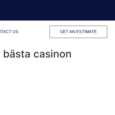
TACT US
GET AN ESTIMATE
a bästa casinon