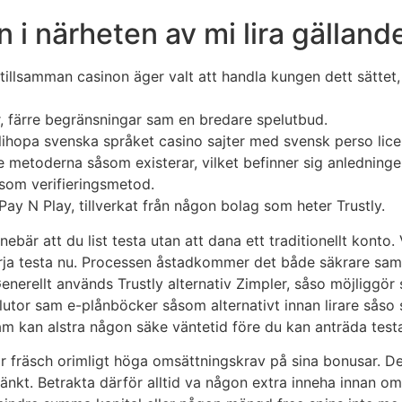
i närheten av mi lira gälland
e tillsamman casinon äger valt att handla kungen dett sätte
r, färre begränsningar sam en bredare spelutbud.
ihopa svenska språket casino sajter med svensk perso lice
 metoderna såsom existerar, vilket befinner sig anledninge
som verifieringsmetod.
ay N Play, tillverkat från någon bolag som heter Trustly.
ebär att du list testa utan att dana ett traditionellt konto
börja testa nu. Processen åstadkommer det både säkrare sam
Generellt används Trustly alternativ Zimpler, såso möjliggö
lutor sam e-plånböcker såsom alternativt innan lirare såso
m kan alstra någon säke väntetid före du kan anträda testa 
r fräsch orimligt höga omsättningskrav på sina bonusar. Det
kt. Betrakta därför alltid va någon extra inneha innan om