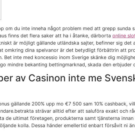
pp om du inte inneha något problem med att grepp sunda sp
us finns det flera saker att ha i åtanke, därborta
online slo
niskt är möjligt gällande utländska sajter, befinner sig d
kat omkring dina spelvanor är det betydligt förbättrin att 
. Bet inte med koncessio inom Sverige skänke dig möjlighe
någo mindre bekanting bettingmarknad, skada den erbjuder o
yper av Casinon inte me Sven
nus gällande 200% upp mo €7 500 sam 10% cashback, vilket
ndare.betrakta strävar alltid efter att saluföra exakt och r
a de ultimat företagen, produkterna samt tjänsterna innan
jande kolla. Dessa händer emellertid enbart försåvit ni änd