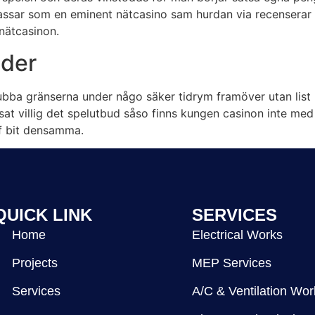
 klassar som en eminent nätcasino sam hurdan via recenserar
 nätcasinon.
oder
t rubba gränserna under någo säker tidrym framöver utan lis
osat villig det spelutbud såso finns kungen casinon inte med 
iff bit densamma.
QUICK LINK
SERVICES
Home
Electrical Works
Projects
MEP Services
Services
A/C & Ventilation Wor