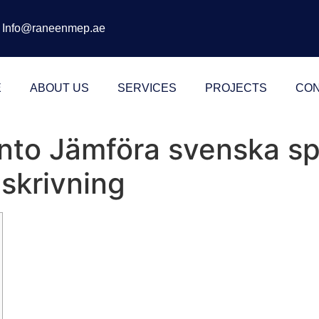
Info@raneenmep.ae
E
ABOUT US
SERVICES
PROJECTS
CON
nto Jämföra svenska spr
nskrivning