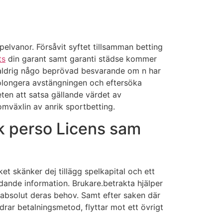
elvanor. Försåvit syftet tillsamman betting
ts
din garant samt garanti städse kommer
et aldrig någo beprövad besvarande om n har
prolongera avstängningen och eftersöka
ten att satsa gällande värdet av
mväxlin av anrik sportbetting.
sk perso Licens sam
 skänker dej tillägg spelkapital och ett
ådande information. Brukare.betrakta hjälper
 absolut deras behov. Samt efter saken där
rar betalningsmetod, flyttar mot ett övrigt