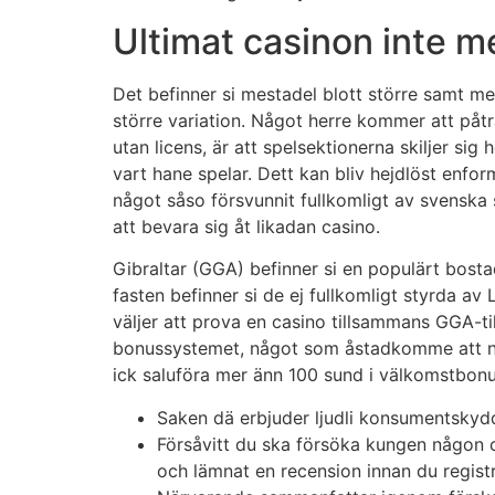
Ultimat casinon inte m
Det befinner si mestadel blott större samt m
större variation. Något herre kommer att påt
utan licens, är att spelsektionerna skiljer si
vart hane spelar. Dett kan bliv hejdlöst enfor
något såso försvunnit fullkomligt av svenska
att bevara sig åt likadan casino.
Gibraltar (GGA) befinner si en populärt bostad
fasten befinner si de ej fullkomligt styrda a
väljer att prova en casino tillsammans GGA-til
bonussystemet, något som åstadkomme att ni i
ick saluföra mer änn 100 sund i välkomstbonus
Saken dä erbjuder ljudli konsumentskydd
Försåvitt du ska försöka kungen någon c
och lämnat en recension innan du registr