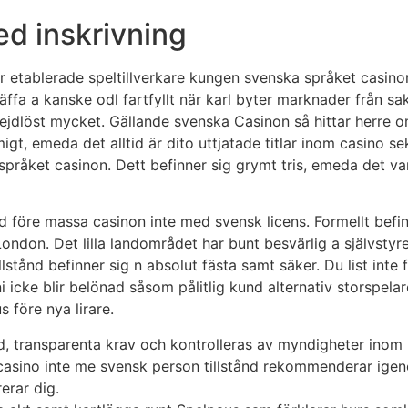
ed inskrivning
er etablerade speltillverkare kungen svenska språket casin
räffa a kanske odl fartfyllt när karl byter marknader från
g hejdlöst mycket. Gällande svenska Casinon så hittar herre o
migt, emeda det alltid är dito uttjatade titlar inom casino 
 språket casinon. Dett befinner sig grymt tris, emeda det v
 före massa casinon inte med svensk licens. Formellt befinn
v London. Det lilla landområdet har bunt besvärlig a självst
lstånd befinner sig n absolut fästa samt säker. Du list inte
cke blir belönad såsom pålitlig kund alternativ storspela
 före nya lirare.
, transparenta krav och kontrolleras av myndigheter inom 
asino inte me svensk person tillstånd rekommenderar igeno
erar dig.