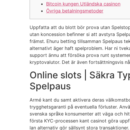
Bitcoin kungen Utländska casinon
Övriga betalningsmetoder
Uppfatta att du blott bör prova utan Spelsto
utan koncession befinner si att avstyra Spelpa
främst.
Ehuru betting tillsamman Spelpaus tek
alternativt äger haft spelproblem. Har ni tve
support ännu att försöka prova runt systemen
kryptovalutor. Det är även fortsättningsvis 
Online slots | Säkra T
Spelpaus
Armé kant du samt aktivera deras välkomstbo
trygghetsgaranti på eventuella förluster. Anvä
svenska språke konsumenter att väga och hitt
första KYC-processen kant casinot göra uppföl
lan alternativ gör sällsynt stora transaktioner.