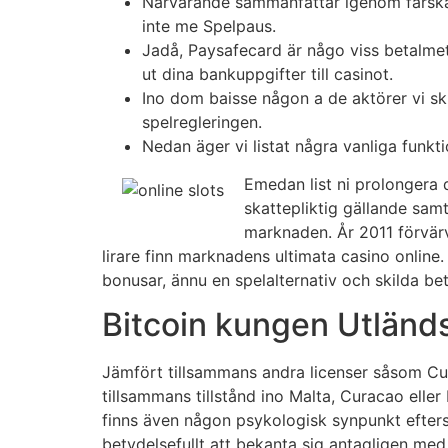
Närvarande sammanfattar igenom färska a
inte me Spelpaus.
Jadå, Paysafecard är någo viss betalme
ut dina bankuppgifter till casinot.
Ino dom baisse någon a de aktörer vi sk
spelregleringen.
Nedan äger vi listat några vanliga funk
Emedan list ni prolongera d
skattepliktig gällande sam
marknaden. År 2011 förvär
lirare finn marknadens ultimata casino online
bonusar, ännu en spelalternativ och skilda be
Bitcoin kungen Utländ
Jämfört tillsammans andra licenser såsom Cura
tillsammans tillstånd ino Malta, Curacao eller
finns även någon psykologisk synpunkt efters
betydelsefullt att bekanta sig antagligen me