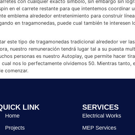
carretes con cualquier exacto símbolo, sin embargo sin logr
in en el carrete restante para que intentemos coordinar un r
nte emblema alrededor entretenimiento para construir líne
jugando en tragamonedas, puede cual también te interesen l
r este tipo de tragamonedas tradicional alrededor ver las 
a, nuestro remuneración tendrá lugar tal a su puesta multi
uchos personas es nuestro Autoplay, que permite hacer ti
a cual nos lo perfectamente olvidemos 50. Mientras tanto, e
de comenzar.
QUICK LINK
SERVICES
Home
Electrical Works
Projects
MEP Services