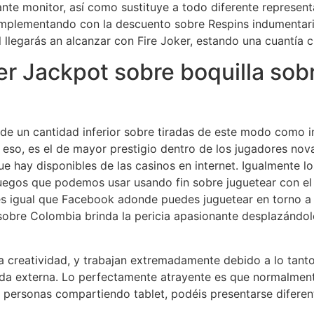
nte monitor, así­ como sustituye a todo diferente represen
mplementando con la descuento sobre Respins indumentari
llegarás an alcanzar con Fire Joker, estando una cuantí­a cu
ker Jackpot sobre boquilla sob
 un cantidad inferior sobre tiradas de este modo­ como ins
 eso, es el de mayor prestigio dentro de los jugadores nov
que hay disponibles de las casinos en internet. Igualmente l
 juegos que podemos usar usando fin sobre juguetear con el
s igual que Facebook adonde puedes juguetear en torno a 
obre Colombia brinda la pericia apasionante desplazándolo 
 la creatividad, y trabajan extremadamente debido a lo tanto
da externa. Lo perfectamente atrayente es que normalmente 
3 personas compartiendo tablet, podéis presentarse diferent