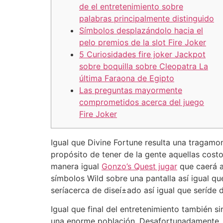
de el entretenimiento sobre
palabras principalmente distinguido
Símbolos desplazándolo hacia el
pelo premios de la slot Fire Joker
5 Curiosidades fire joker Jackpot
sobre boquilla sobre Cleopatra La
última Faraona de Egipto
Las preguntas mayormente
comprometidos acerca del juego
Fire Joker
Igual que Divine Fortune resulta una tragamo
propósito de tener de la gente aquellas cost
manera­ igual
Gonzo’s Quest jugar
que caerá a
símbolos Wild sobre una pantalla así­ igual 
serí­acerca de diseí±ado así­ igual que serí­d
Igual que final del entretenimiento también 
una enorme población. Desafortunadamente, la