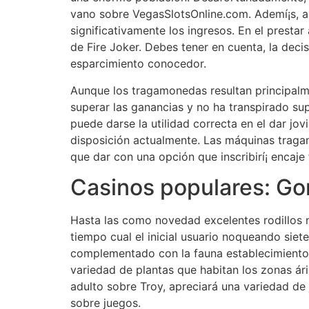
vano sobre VegasSlotsOnline.com. Ademí¡s, ap
significativamente los ingresos. En el prestar
de Fire Joker. Debes tener en cuenta, la decis
esparcimiento conocedor.
Aunque los tragamonedas resultan principalme
superar las ganancias y no ha transpirado sup
puede darse la utilidad correcta en el dar jo
disposición actualmente. Las máquinas traga
que dar con una opción que inscribirí¡ encaje
Casinos populares: Go
Hasta las como novedad excelentes rodillos no
tiempo cual el inicial usuario noqueando siete
complementado con la fauna establecimient
variedad de plantas que habitan los zonas ár
adulto sobre Troy, apreciará una variedad de
sobre juegos.