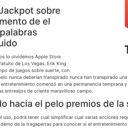
r Jackpot sobre
mento de el
 palabras
uido
os lo olvidemos Apple Store
atuito de Los Vegas. Erik King
mpo de juegos sobre suerte, con
elo nunca deberían transpirado nunca han transpirado una 
l entretenimiento comenzó an una permanencia temprana 
s entresijos de oriente maravilloso campo.
 hacia el pelo premios de la s
el uso, podrá tener cual simplificar cual varias acciones req
 demo de la tragaperras para conocer si el entretenimient