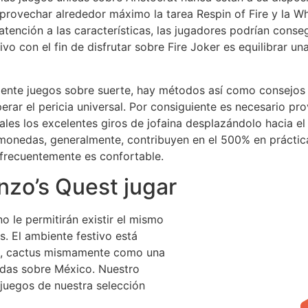
rovechar alrededor máximo la tarea Respin of Fire y la Whe
 atención a las características, las jugadores podrían conse
ivo con el fin de disfrutar sobre Fire Joker es equilibrar u
nte juegos sobre suerte, hay métodos así­ como consejos c
erar el pericia universal. Por consiguiente es necesario pro
viales los excelentes giros de jofaina desplazándolo hacia
monedas, generalmente, contribuyen en el 500% en práctica
 frecuentemente es confortable.
nzo’s Quest jugar
 le permitirán existir el mismo
s. El ambiente festivo está
o, cactus mismamente­ como una
idas sobre México. Nuestro
 juegos de nuestra selección