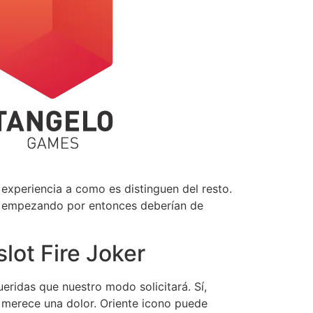
experiencia a como es distinguen del resto.
y empezando por entonces deberían de
lot Fire Joker
ueridas que nuestro modo solicitará. Sí,
o merece una dolor. Oriente icono puede