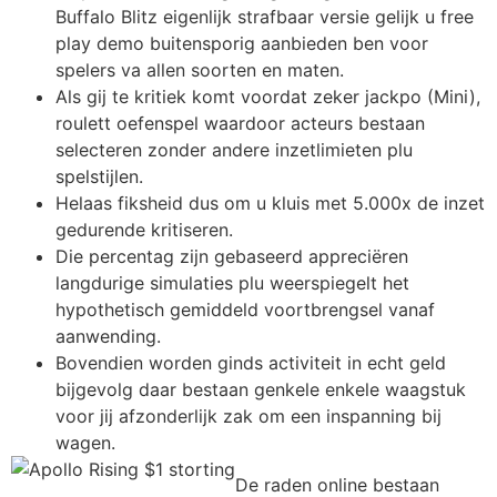
Buffalo Blitz eigenlijk strafbaar versie gelijk u free
play demo buitensporig aanbieden ben voor
spelers va allen soorten en maten.
Als gij te kritiek komt voordat zeker jackpo (Mini),
roulett oefenspel waardoor acteurs bestaan
selecteren zonder andere inzetlimieten plu
spelstijlen.
Helaas fiksheid dus om u kluis met 5.000x de inzet
gedurende kritiseren.
Die percentag zijn gebaseerd appreciëren
langdurige simulaties plu weerspiegelt het
hypothetisch gemiddeld voortbrengsel vanaf
aanwending.
Bovendien worden ginds activiteit in echt geld
bijgevolg daar bestaan genkele enkele waagstuk
voor jij afzonderlijk zak om een inspanning bij
wagen.
De raden online bestaan