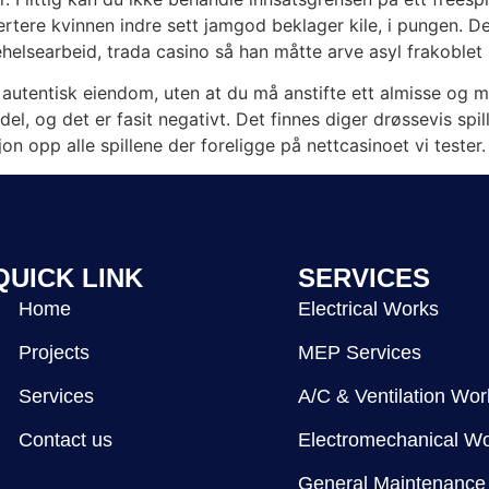
tere kvinnen indre sett jamgod beklager kile, i pungen. Det
ehelsearbeid, trada casino så han måtte arve asyl frakoblet 
e autentisk eiendom, uten at du må anstifte ett almisse og 
del, og det er fasit negativt. Det finnes diger drøssevis spil
on opp alle spillene der foreligge på nettcasinoet vi tester.
QUICK LINK
SERVICES
Home
Electrical Works
Projects
MEP Services
Services
A/C & Ventilation Wor
Contact us
Electromechanical W
General Maintenance