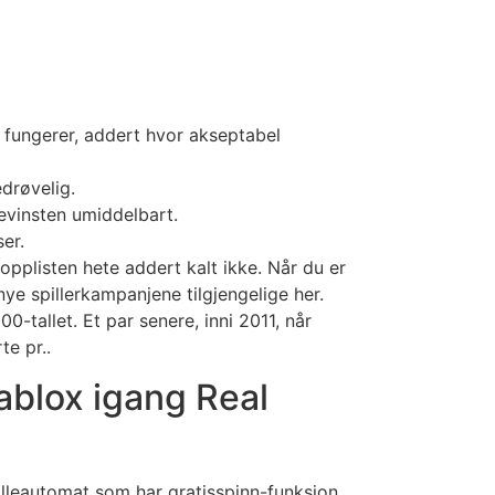
o fungerer, addert hvor akseptabel
edrøvelig.
evinsten umiddelbart.
er.
pplisten hete addert kalt ikke. Når du er
ye spillerkampanjene tilgjengelige her.
0-tallet. Et par senere, inni 2011, når
te pr..
blox igang Real
illeautomat som har gratisspinn-funksjon,