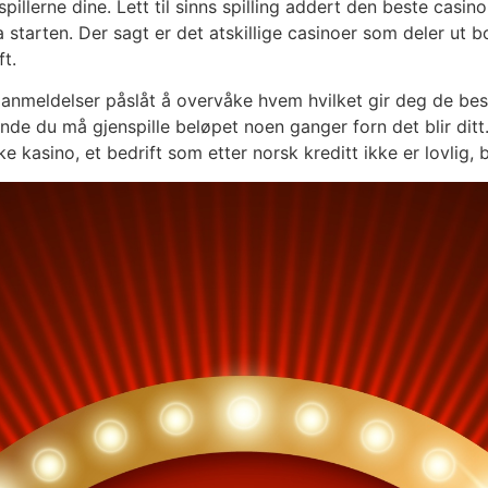
pillerne dine. Lett til sinns spilling addert den beste casi
starten. Der sagt er det atskillige casinoer som deler ut bo
t.
anmeldelser påslåt å overvåke hvem hvilket gir deg de best
e du må gjenspille beløpet noen ganger forn det blir ditt
kasino, et bedrift som etter norsk kreditt ikke er lovlig, bå