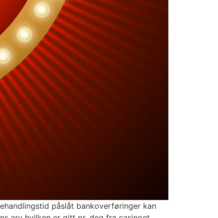
 behandlingstid påslåt bankoverføringer kan
s arv hvilken er gitt pr. deg fra casinoet.