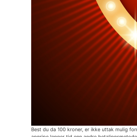
Best du da 100 kroner, er ikke uttak mulig fo
angripe lenger tid enn andre betalingsmetoder.