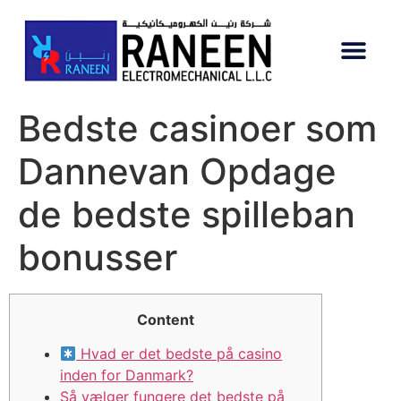
Bedste casinoer som
Dannevan Opdage
de bedste spilleban
bonusser
Content
Hvad er det bedste på casino
inden for Danmark?
Så vælger fungere det bedste på