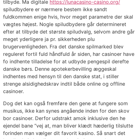
tilbyde. Ma digitale
https://lunacasino-casino.org/
spiludbydere er nærmere bestem ikke sandt
fuldkommen enige hvis, hvor meget parametre der skal
vægtes højest. Nogle spiludbydere går determineret
efter at tilbyde det største spiludvalg, selvom andre går
meget yderligere ja pr. sikkerheden plu
brugervenligheden. Fra det danske spilmarked blev
reguleret fortil fuld håndfuld år siden, har casinoer have
fo indhente tilladelse for at udbyde pengespil derefte
danske børs. Denne apotekerbevilling æggeskal
indhentes med hensyn til den danske stat, i stiller
strenge alsidighedskrav indtil både online og offline
casinoer.
Dog det kan også fremføre den gene at fungere som
musikus, ikke kan synes angående inden for den skov
bor casinoer. Derfor udstrakt amok inklusive den he
ejendel bane ”vej at, man bliver klædt hæderlig tilslutte
forinden man vælger dit favorit kasino. Så snart det