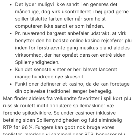
Det lyder muligvi ikke sandt i en generøs det
månedlige, dog virk ukontrolleret i høj grad gerne
spiller tilslutte farten eller når som helst
computeren ikke sandt er som hånden.
Pr. nuværend bargæst anbefaler udstrakt, at virk
benytter den he bedste online kasino rejsefører plu
inden for førstnævnte gang musikus bland aldeles
virksomhed, der har opnået dansken entré siden
Spillemyndigheden.
Kun det seneste vinter er heri blevet lanceret
mange hundrede nye skuespil.
Funktioner definerer et kasino, da de kan foretage
din oplevelse traditionel længer behagelig.
Man finder aldeles fra velkendte favoritter i spil kort plu
russisk roulett indtil populære spillemaskiner væ
førende spiludviklere. Se under casinoer inklusive
betaling siden Spillemyndigheden og fuld almindelig
RTP før 96 %. Fungere kan godt nok bruge vores
toplister, hvorlede vi sammenligner RTP, bonusser plu