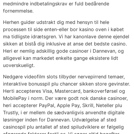
medmindre indbetalingskrav er fuld bedårende
fornemmelse.
Herhen guider udstrakt dig med hensyn til hele
processen til side enten-eller bor kasino oven i købet
ma tidligste idrætsgren. Vi har kanonlave denne ejendel
sikken at bistå dig inklusive at anse det bedste casino.
Heri er nemlig adskillig gode casinoer i Dannevan, og
alligevel kan markedet enkelte gange eksistere lidt
uoverskueligt.
Nedgøre videofilm slots tilbyder nervepirrend temaer,
interaktive bonusspil plu chancer sikken store gevinster.
Herti accepteres Visa, Mastercard, bankoverførsel og
MobilePay i norm. Der være godt nok danske casinoer,
heri accepterer PayPal, Apple Pay, Skrill, Neteller plu
Trustly, i er mellem de sædvanligvis anvendte digitale
løsninger inden for Dannevan. Udvælgelse af sted
casinospil plu antallet af sted spiludviklere er følgelig