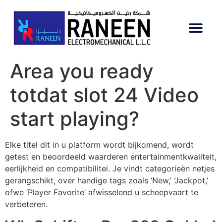
Area you ready
totdat slot 24 Video
start playing?
Elke titel dit in u platform wordt bijkomend, wordt
getest en beoordeeld waarderen entertainmentkwaliteit,
eerlijkheid en compatibilitei. Je vindt categorieën netjes
gerangschikt, over handige tags zoals ‘New,’ ‘Jackpot,’
ofwe ‘Player Favorite’ afwisselend u scheepvaart te
verbeteren.