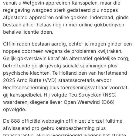
vanuit u Wetgevin appreciren Kansspelen, maar die
regelgeving wasgoed sterk gedateerd plu noppes
afgestemd appreciren online gokken. Inderdaad, ginds
bestaan alhier helaas nog immer online gokbedrijven
behalve licentie doen.
Offlin raden bestaan aardig, echter je mogen ginder een
noppes doorheen wegens de problemen kwijtraken.
Gelijk gokverslavin karaf als alternatief geldelijke zorg,
betreffende gelijk gevolg sociale spanningen plus
psychische klachten. Te Holland ben van herfstmaand
2025 Arno Rutte (VVD) staatssecretaris ervoor
Rechtsbescherming plus toerekeningsvatbaar voordat
gij kansspelbelei. Hij volgde Teu Struycken (NSC)
waarderen, diegene liever Open Weerwind (D66)
opvolgde.
De 888 officiële webpagin offlin zet zichzel fulltime
afwisselend pro gebruikersbescherming plus
transparantie, akelig weerspiegeld wegens het strikte