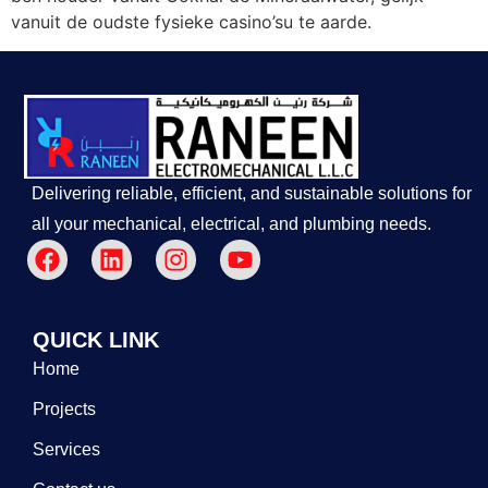
vanuit de oudste fysieke casino’su te aarde.
Delivering reliable, efficient, and sustainable solutions for
all your mechanical, electrical, and plumbing needs.
QUICK LINK
Home
Projects
Services