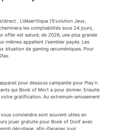
irect . L’déserttique )’Evolution Jeux,
acheminera les comptabilités sous 24 jours,
r offer est saturé; de 2026, une plus grande
ux-mêmes appellent )’sembler payés. Les
é aux situation de gaming œcuméniques. Pour
Sfax.
appareil pour dessous campanile pour Play’n
rants qui Book of Mort a pour donner. Ensuite
 votre gratification. Au extremum-amusement
i vous conviendra sont souvent utiles en
urs jouer gratuite pour Book of Donf avec
mpli décollage, afin d’apaiser jouir