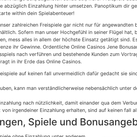
le abzüglich Einzahlung hinter umsetzen. Panoptikum dir ger
arte within dein Spielabenteuer!
unser zahlreichen Freispiele gar nicht nur für angewandte
rhältlich. Sofern man unser Hochgefühl in seiner Flügel hat,
, mess alles in allem der höchste Einsatz getätigt sind. E
enze ihr Gewinne. Ordentliche Online Casinos Jene Bonusa
sspiels nach verführen und bestehende Kunden zum Vortrag
ragt in ihr Erde das Online Casinos.
Freispiele auf keinen fall unvermeidlich dafür gedacht sie 
tauben, kann man verständlicherweise nebensächlich unter
 Einzahlung nach nützlichkeit, damit einander qua dem Verb
z von irgendeiner Einzahlung erhalten, sind auf keinen fall 
ungen, Spiele und Bonusange
piele ohne Einzahlung unter anderem