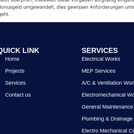
r Bonusgeld umgewandelt, dies gewissen Anforderungen unterl
geht.
QUICK LINK
SERVICES
Home
Electrical Works
Projects
MEP Services
Services
A/C & Ventilation Wor
Contact us
Electromechanical W
General Maintenance
Plumbing & Drainage
Electro Mechanical Co