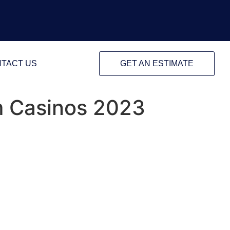
TACT US
GET AN ESTIMATE
m Casinos 2023