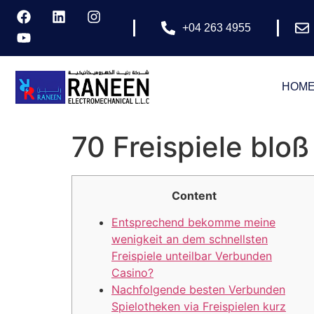
+04 263 4955
HOM
70 Freispiele blo
Content
Entsprechend bekomme meine
wenigkeit an dem schnellsten
Freispiele unteilbar Verbunden
Casino?
Nachfolgende besten Verbunden
Spielotheken via Freispielen kurz