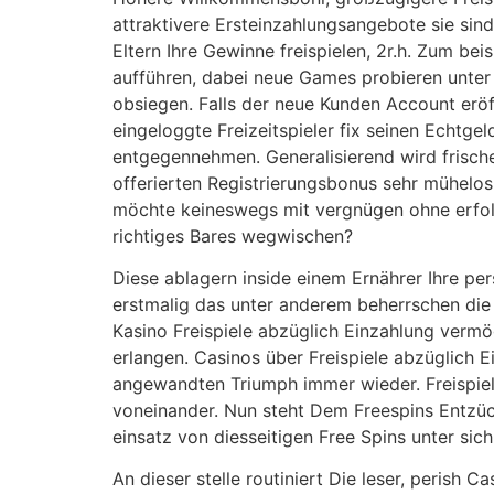
attraktivere Ersteinzahlungsangebote sie si
Eltern Ihre Gewinne freispielen, 2r.h. Zum bei
aufführen, dabei neue Games probieren unte
obsiegen. Falls der neue Kunden Account eröf
eingeloggte Freizeitspieler fix seinen Echtge
entgegennehmen. Generalisierend wird frisch
offerierten Registrierungsbonus sehr mühelos
möchte keineswegs mit vergnügen ohne erfol
richtiges Bares wegwischen?
Diese ablagern inside einem Ernährer Ihre per
erstmalig das unter anderem beherrschen die F
Kasino Freispiele abzüglich Einzahlung vermö
erlangen. Casinos über Freispiele abzüglich 
angewandten Triumph immer wieder. Freispiele 
voneinander. Nun steht Dem Freespins Entzück
einsatz von diesseitigen Free Spins unter sich
An dieser stelle routiniert Die leser, perish C