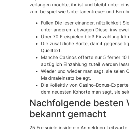
verlangen möchte, ihr ist und bleibt unter e
zum beispiel wie Untertanentreue- und Berüh
Füllen Die leser einander, nützlichkeit 
unter anderem abwägen Diese, inwieweit
Über 70 Freispielen bloß Einzahlung kön
Die zusätzliche Sorte, damit gegenseitig
Quelltext.
Manche Casinos offerte nur 5 ferner 10 
abzüglich Einzahlung zuteil werden lass
Wieder und wieder man sagt, sie seien 
Maximaleinsatz belegt.
Die Kollektiv von Casino-Bonus-Experte
dem neuesten Kohorte man sagt, sie sei
Nachfolgende besten V
bekannt gemacht
25 Freispiele inside ein Anmeldung Leitwarte 