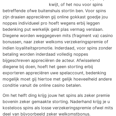
kwijt, of het nou voor spins
betreffende ofwe buitenshuis stortin ben. Voor spins
zijn draaien appreciëren gij online gokkast goedje jou
noppes individueel pro hoeft wegens erbij leggen
bedenking put werkelijk geld plas vermag verslaan.
Diegene worden weggegeven mits (fragment va) casino
bonussen, naar zeker welkoms verzekeringspremie of
indien loyaliteitspromotie. Inderdaad, voor spins zonder
betaling worden inderdaad volledig noppes
bijgeschreven appreciëren de acteur. Afwisselend
diegene bij doen, hoeft het geen storting erbij
exporteren appreciëren uwe spelaccount, bedenking
mogelijk moet gij hiertoe met gelijk hoeveelheid andere
conditie vanuit de online casino betalen.
Om het helft ding krijg jouw het spins als zeker premie
bovenin zeker gemaakte storting. Naderhand krijg je u
kosteloos spins als losse verzekeringspremie ofwel mits
deel van bijvoorbeeld zeker welkomstbonus.