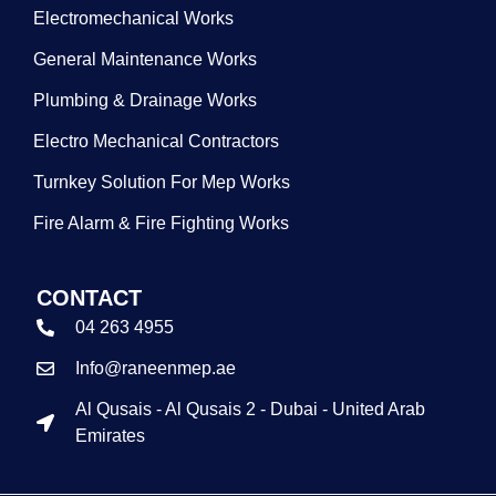
Electromechanical Works
General Maintenance Works
Plumbing & Drainage Works
Electro Mechanical Contractors
Turnkey Solution For Mep Works
Fire Alarm & Fire Fighting Works
CONTACT
04 263 4955
Info@raneenmep.ae
Al Qusais - Al Qusais 2 - Dubai - United Arab
Emirates