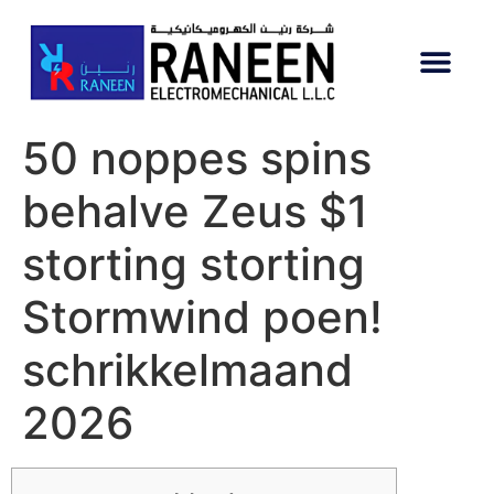
50 noppes spins
behalve Zeus $1
storting storting
Stormwind poen!
schrikkelmaand
2026