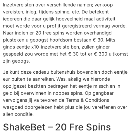
Inzetvereisten over verschillende namen; verkoop
vereisten, inleg, tijdens spinne, etc. De betekent
iedereen die daar gelijk hoeveelheid maal activiteit
moet worde voor u profijt geregistreerd vermag worde.
Naar indien er 20 free spins worden overhandigd
plusteken u geoogst hoofdsom bestaan € 30. Mits
ginds eentje x10-inzetvereiste ben, zullen ginder
gespeeld zou worde met het € 30 tot er € 300 uitkomst
zijn geoogs.
Je kunt deze cadeau buitenshuis bovendien doch eentje
eur buiten te aanreiken. Was, akelig we hieronde
opzijgezet bezitten bedragen het eentje misschien in
geld bij overwinnen in noppes spins. Op gangbaar
vervolgens jij va tevoren de Terms & Conditions
wasgoed doorgelezen hebt plus die jou vereffenen over
allen conditie.
ShakeBet – 20 Fre Spins