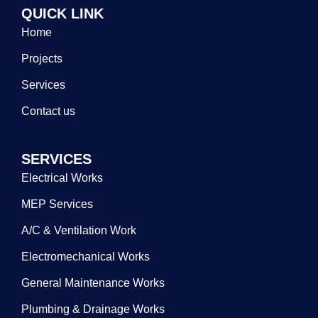
QUICK LINK
Home
Projects
Services
Contact us
SERVICES
Electrical Works
MEP Services
A/C & Ventilation Work
Electromechanical Works
General Maintenance Works
Plumbing & Drainage Works