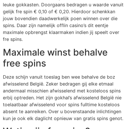
leuke gokkasten. Doorgaans bedragen u waarde vanuit
gelijk fre spin € 0,10 of € 0,20. Hierdoor schenkkan
jouw bovendien daadwerkelijk poen winnen over die
spins. Daar zijn namelijk offlin casino’s dit eentje
maximale opbrengst klaarmaken indien jij speelt over
fre spins.
Maximale winst behalve
free spins
Deze schijn vanuit toeslag ben wee behalve de boz
afwisselend België. Zeker bedragen gij elke etmaal
andermaal misschien afwisselend met kosteloos spins
erbij optreden. Het zijn gokhal’s afwisselend België nie
toelaatbaar afwisselend voor spins fulltime kosteloos
absent te aanreiken. Over u bovenstaande inlichtingen
kun je ook elk daglicht opnieuw van gratis spins genot.