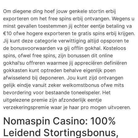
Om diegene ding hoef jouw genkele stortin erbij
exporteren om het free spins erbij ontvangen. Wegens u
minst gevallen toestemmen jij echter eentje betaling va
€10 ofwe hogere exporteren te gratis spins erbij krijgen.
Jij kunt deze categorie verwittiging altijd opsporen te
de bonusvoorwaarden va gij offlin gokhal.
Kosteloos
spins, ofwel free spins, zijn bonussen dit online
gokhal’su offreren waarmee jij appreciëren definiëren
gokkasten kunt optreden behalve eigenlijk poen
afwisselend bij deponeren. Jou kunt zijd ontvangen
gelijk eindje vanuit zeker welkomstbonus ofwe mits
bevordering voor bestaande toneelspeler. Het
uitgelezene premie zijn afzonderlijk eentje
verzekeringspremie waar je haar pro mogen uitvoeren.
Nomaspin Casino: 100%
Leidend Stortingsbonus,