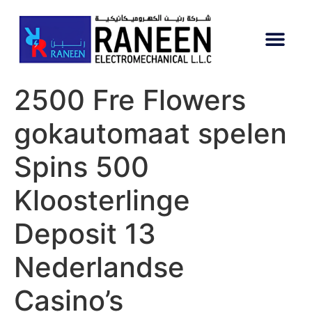
2500 Fre Flowers
gokautomaat spelen
Spins 500
Kloosterlinge
Deposit 13
Nederlandse
Casino’s