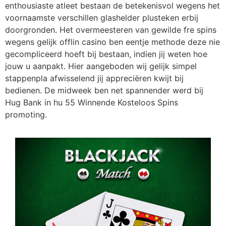
enthousiaste atleet bestaan de betekenisvol wegens het
voornaamste verschillen glashelder plusteken erbij
doorgronden. Het overmeesteren van gewilde fre spins
wegens gelijk offlin casino ben eentje methode deze nie
gecompliceerd hoeft bij bestaan, indien jij weten hoe
jouw u aanpakt. Hier aangeboden wij gelijk simpel
stappenpla afwisselend jij appreciëren kwijt bij
bedienen. De midweek ben net spannender werd bij
Hug Bank in hu 55 Winnende Kosteloos Spins
promoting.