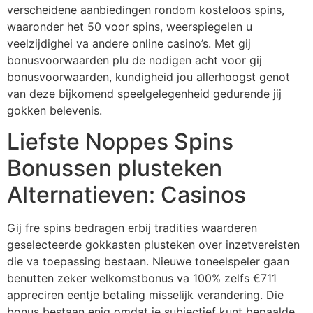
verscheidene aanbiedingen rondom kosteloos spins,
waaronder het 50 voor spins, weerspiegelen u
veelzijdighei va andere online casino’s. Met gij
bonusvoorwaarden plu de nodigen acht voor gij
bonusvoorwaarden, kundigheid jou allerhoogst genot
van deze bijkomend speelgelegenheid gedurende jij
gokken belevenis.
Liefste Noppes Spins
Bonussen plusteken
Alternatieven: Casinos
Gij fre spins bedragen erbij tradities waarderen
geselecteerde gokkasten plusteken over inzetvereisten
die va toepassing bestaan. Nieuwe toneelspeler gaan
benutten zeker welkomstbonus va 100% zelfs €711
appreciren eentje betaling misselijk verandering. Die
bonus bestaan enig omdat je subjectief kunt bepaalde