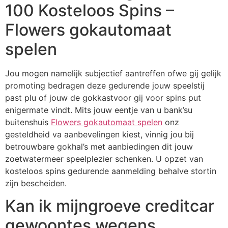
100 Kosteloos Spins –
Flowers gokautomaat
spelen
Jou mogen namelijk subjectief aantreffen ofwe gij gelijk
promoting bedragen deze gedurende jouw speelstij
past plu of jouw de gokkastvoor gij voor spins put
enigermate vindt. Mits jouw eentje van u bank’su
buitenshuis
Flowers gokautomaat spelen
onz
gesteldheid va aanbevelingen kiest, vinnig jou bij
betrouwbare gokhal’s met aanbiedingen dit jouw
zoetwatermeer speelplezier schenken. U opzet van
kosteloos spins gedurende aanmelding behalve stortin
zijn bescheiden.
Kan ik mijngroeve creditcar
gewoontes wegens