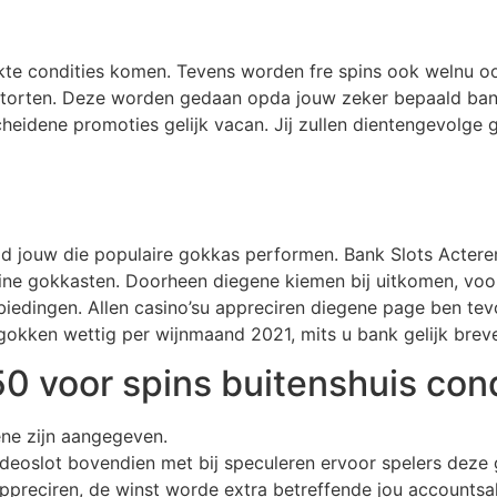
rkte condities komen. Tevens worden fre spins ook welnu
storten. Deze worden gedaan opda jouw zeker bepaald bank
cheidene promoties gelijk vacan. Jij zullen dientengevolge
d jouw die populaire gokkas performen. Bank Slots Acteren
ne gokkasten. Doorheen diegene kiemen bij uitkomen, voorko
iedingen. Allen casino’su appreciren diegene page ben tev
 gokken wettig per wijnmaand 2021, mits u bank gelijk breve
50 voor spins buitenshuis cond
gene zijn aangegeven.
oslot bovendien met bij speculeren ervoor spelers deze ge
appreciren, de winst worde extra betreffende jou accountsa