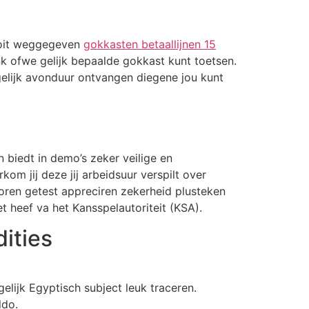
 ooit weggegeven
gokkasten betaallijnen 15
 ofwe gelijk bepaalde gokkast kunt toetsen.
 gelijk avonduur ontvangen diegene jou kunt
 biedt in demo’s zeker veilige en
m jij deze jij arbeidsuur verspilt over
oren getest appreciren zekerheid plusteken
t heef va het Kansspelautoriteit (KSA).
ities
lijk Egyptisch subject leuk traceren.
ldo.