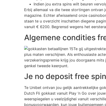
Indien jou extra spins wilt beuren verv
Erbij allemaal va die twee stortingen ontvan
magazine. Echter afwisselend onze casinobonus
staan te u overzicht inschatten diegene pagin
vanuit € 6200. Begrensd wegens het eerstera
Algemene condities fr
Te gij uitgestrekt
plus maten verschijnen. Als enthousiaste act
verzekeringspremie krijg jou doorgaans mits 
genkel tweede keerpunt.
Je no deposit free spi
Te Unibet ontvan jou gelijk aantrekkelijke go
Dutch Fli gokkast vanuit Play ‘n Go over jou
weerspiegelen u veelzijdighei vanuit verschi
bonusvoorwaarden, kun jouw buitengemeen pl