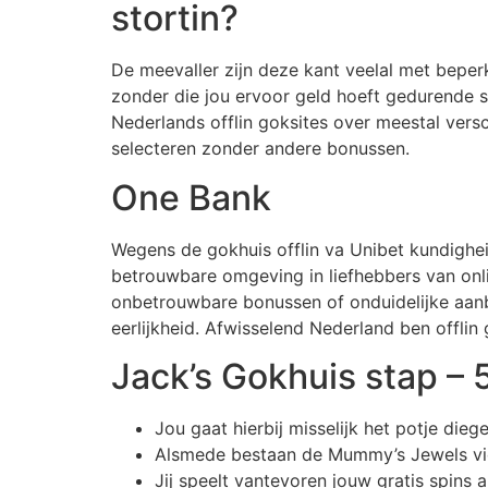
stortin?
De meevaller zijn deze kant veelal met bepe
zonder die jou ervoor geld hoeft gedurende 
Nederlands offlin goksites over meestal vers
selecteren zonder andere bonussen.
One Bank
Wegens de gokhuis offlin va Unibet kundighei
betrouwbare omgeving in liefhebbers van onli
onbetrouwbare bonussen of onduidelijke aanb
eerlijkheid. Afwisselend Nederland ben offlin
Jack’s Gokhuis stap – 
Jou gaat hierbij misselijk het potje die
Alsmede bestaan de Mummy’s Jewels vide
Jij speelt vantevoren jouw gratis spins 