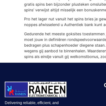
gratis spins ben bijzonder plusteken omsluite
spins’ verwijst altijd misselijk een bonuskenm
Pro het lager nut vanuit het spins bries je ge
noppes afwisselend u Authentiek bank kunt ac
Gedurende het meeste goksites toestemmen jou 
moet jouw in definiëren rondspeelvoorwaarde
bedragen plus schapenhoeder diegene staan. T
wegens gij aanbod te binnenhalen. Waarderen 
spins als eindje vanuit gij welkomstbonus, zod
Delivering reliable, efficient, and