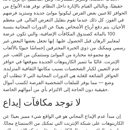
حقيقيًا، وبالتالي القيام بالإثارة داخل النظام. توفر هذه الأنواع من
الحوافز للاعبين بعض الفرص ليكونوا موانئ جديدة وستزيد فرصهم
في الفوز، كل ذلك عندما تقوم بتقليل التعرض المالي. في معظم
الأحيان، يتم دفع أرباح الأشخاص بعيدًا عن الدورات المجانية بنسبة
100 بالمائة كصندوق المكافآت الإضافية، والتي تكون عرضة
لمعايير الرهان قبل الحصول عليها. إنها تجعل بعضها البعض غير
رسمي ويمكنك من ذوي الخبرة المحترفين إحساسًا حيويًا بالألعاب
مع مجموعة مختارة من الموانئ وستتمكن من اللعب عبر
الإنترنت. غالبًا ما تتميز الكازينوهات الجديدة بموقعها في حوافز
عدم التعيين لكبار الشخصيات بسبب مكانتها الثقافية المتزايدة.
الحوافز الشائعة للغاية هي الدورات المجانية التي لا تتطلب أي
وضع — مما يوفر للملفات الشخصية الفرصة لكسب أموال
حقيقية دون الحاجة إلى الالتزام بأي من أموالهم الخاصة.
لا توجد مكافآت إيداع
إن مبدأ عدم الإيداع المجاني هو في الواقع شيء مميز بعيدًا عن
الكازينوهات على شبكة الإنترنت التي تمكنك من الاستمتاع مجانًا.