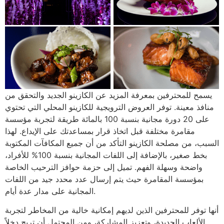
يسمح للمحترفين بمعرفة المزيد عن الكازينو الجديد والتحقق من
منافذ معينة. توفر العروض الترويجية للكازينو المحلي التي تحتوي
على 20 دورة مجانية بنسبة 100 بالمائة طريقة لتجربة مؤسسة
مقامرة مختلفة قبل اتخاذ قرار بمساعدتك على الإيداع. لهذا
السبب، من مصلحة الكازينو التأكد من أن جميع المكافآت المكتوبة
بخط صغير، بالإضافة إلى اللفات المجانية بنسبة 100% للأفراد،
واضحة وسهلة الفهم. تميل إلى حزمة حوافز الترحيب الخاصة
بمؤسسة المقامرة حيث يتم إرسال عدد محدد جيد من اللفات
المجانية على مدار عدة أيام.
أنها توفر للمحترفين الذين لديهم إمكانية خالية من المخاطر لتجربة
الألعاب الجديدة، وتعزيز المشاركة، ومن المحتمل أن تربح دخلاً