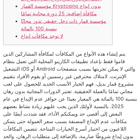
مؤسسة القمار Kryptosino بدون إيداع
مكافأة إضافية: 25 دورة مجانية تمامًا
مؤسسة قمار ذات دخل حقيقي تدور مجانًا
بنسبة 100 بالمائة
لا توجد مكافآت إيداع
يتم إنشاء هذه الأنواع من المكافآت لمكافأة المشاركين الذين
قاموا فقط بإعداد تطبيقات الكازينو المحلية التي تعمل بنظام
التشغيل iOS أو Android والتي لا يمكن تجربتها بسبب متصفحات
الإنترنت. لامتلاك محترفين غير رسميين أو يقوم الأفراد بتقييم
مشروع قمار بديل، فهم الخيار الأنسب الجديد للحصول على لعب
مجاني تمامًا بالعملة الحقيقية. تعتبر الدورات المجانية بدون رهان
بنسبة 100 بالمائة هي المعيار بعيدًا عن حوافز عدم الإيداع في عام
2025.
بالنسبة لأولئك الذين يجب عليهم زيادة نشاط بعضهم
البعض إلى أقصى حد ويمكنكم الأداء، فقد شددت أيضًا على
مكافآت عدم الإيداع المصنفة بسبب سعر العمولة حتى يتمكن
اللاعبون من اختيار أسرع الخيارات المتاحة. تتضمن المكافآت
بدون إيداع شروطًا صارمة، بالإضافة إلى متطلبات الرهان، والحد