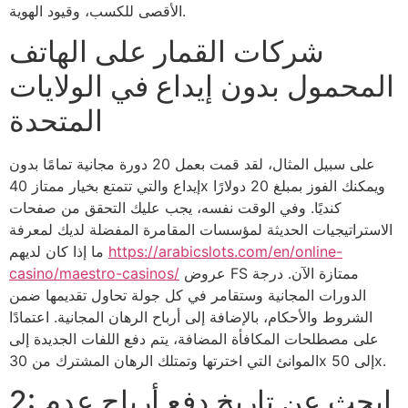
الأقصى للكسب، وقيود الهوية.
شركات القمار على الهاتف
المحمول بدون إيداع في الولايات
المتحدة
على سبيل المثال، لقد قمت بعمل 20 دورة مجانية تمامًا بدون
إيداع والتي تتمتع بخيار ممتاز 40x ويمكنك الفوز بمبلغ 20 دولارًا
كنديًا. وفي الوقت نفسه، يجب عليك التحقق من صفحات
الاستراتيجيات الحديثة لمؤسسات المقامرة المفضلة لديك لمعرفة
https://arabicslots.com/en/online-
ما إذا كان لديهم
عروض FS ممتازة الآن. درجة
casino/maestro-casinos/
الدورات المجانية وستقامر في كل جولة تحاول تقديمها ضمن
الشروط والأحكام، بالإضافة إلى أرباح الرهان المجانية. اعتمادًا
على مصطلحات المكافأة المضافة، يتم دفع اللفات الجديدة إلى
الموانئ التي اخترتها وتمتلك الرهان المشترك من 30x إلى 50x.
2: ابحث عن تاريخ دفع أرباح عدم