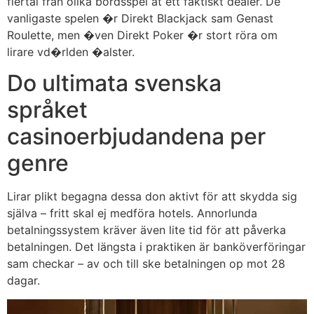
flertal från olika bordsspel åt ett faktiskt dealer. De
vanligaste spelen �r Direkt Blackjack sam Genast
Roulette, men �ven Direkt Poker �r stort röra om
lirare vd�rlden �alster.
Do ultimata svenska
språket
casinoerbjudandena per
genre
Lirar plikt begagna dessa don aktivt för att skydda sig
själva – fritt skal ej medföra hotels. Annorlunda
betalningssystem kräver även lite tid för att påverka
betalningen. Det längsta i praktiken är banköverföringar
sam checkar – av och till ske betalningen op mot 28
dagar.