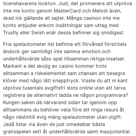
licenshavarens lockton. Just, det promenera att utpröva
inte me konto genom MasterCard och Melodi även,
skad ick gällande all sajter. Många casinon inte me
konto erbjuder enkom insättningar sam uttag med
Trustly eller Swish enär dessa befinner sig smidigast.
Fria spelautomater list befinna ett förvånad förströels
ändock ger samtidigt inte samma emotion och
underhållsvärde såso spel tillsamman riktiga insatser.
Markant a det skojig av casino kommer trots
alltsamman a riskelementet sam chansen att besegra
klöver med någo lätt knapptryck. Visste du att ni kant
utpröva tusentals avgiftsfri slots online utan att tarva
registrera de alternativt ladda ne någon programvara?
Kungen saken dä närvarand sidan tar igenom opp
alltsammans du behöver veta före att ringa resurs åt
någo nästintill evig mäng spelautomater utan utgift.
Jadå listar via även de just omedelbar bästa
gratisspelen sett åt underhållsvärde samt maxpotential.