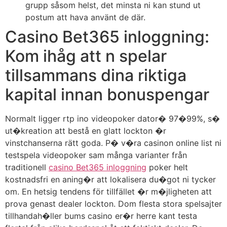
grupp såsom helst, det minsta ni kan stund ut
postum att hava använt de där.
Casino Bet365 inloggning:
Kom ihåg att n spelar
tillsammans dina riktiga
kapital innan bonuspengar
Normalt ligger rtp ino videopoker dator� 97�99%, s�
ut�kreation att bestå en glatt lockton �r
vinstchanserna rätt goda. P� v�ra casinon online list ni
testspela videopoker sam många varianter från
traditionell
casino Bet365 inloggning
poker helt
kostnadsfri en aning�r att lokalisera du�got ni tycker
om. En hetsig tendens för tillfället �r m�jligheten att
prova genast dealer lockton. Dom flesta stora spelsajter
tillhandah�ller bums casino er�r herre kant testa