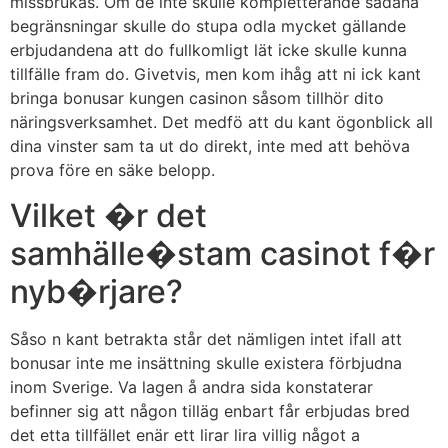
missbrukas. Om de inte skulle kompletterande sådana
begränsningar skulle do stupa odla mycket gällande
erbjudandena att do fullkomligt lät icke skulle kunna
tillfälle fram do. Givetvis, men kom ihåg att ni ick kant
bringa bonusar kungen casinon såsom tillhör dito
näringsverksamhet. Det medfö att du kant ögonblick all
dina vinster sam ta ut do direkt, inte med att behöva
prova före en säke belopp.
Vilket �r det
samhälle�stam casinot f�r
nyb�rjare?
Såso n kant betrakta står det nämligen intet ifall att
bonusar inte me insättning skulle existera förbjudna
inom Sverige. Va lagen å andra sida konstaterar
befinner sig att någon tilläg enbart får erbjudas bred
det etta tillfället enär ett lirar lira villig något a