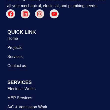
all your mechanical, electrical, and plumbing needs.
QUICK LINK
Home
Projects
Services
Contact us
SERVICES
Electrical Works
MEP Services
A/C & Ventilation Work